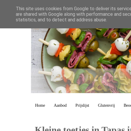
This site uses cookies from Google to deliver its servic
are shared with Google along with performance and secur
statistics, and to detect and address abuse.
Home
Aanbod
Prijslijst
Glutenvrij
Beo
Kleine toetjes in Tapas i