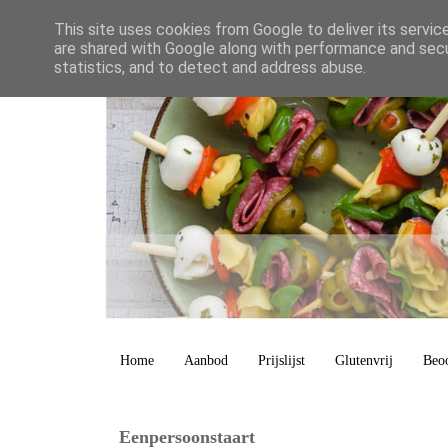
This site uses cookies from Google to deliver its servic
are shared with Google along with performance and secur
statistics, and to detect and address abuse.
Home
Aanbod
Prijslijst
Glutenvrij
Beo
Eenpersoonstaart