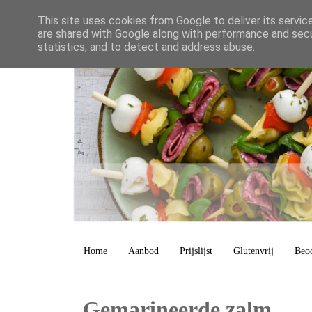
This site uses cookies from Google to deliver its servic
are shared with Google along with performance and secur
statistics, and to detect and address abuse.
Home
Aanbod
Prijslijst
Glutenvrij
Beo
Gemarineerde zalm