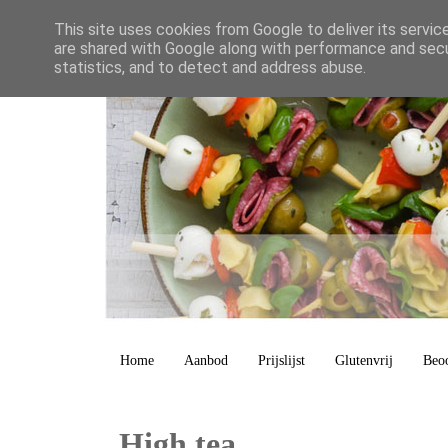
This site uses cookies from Google to deliver its servic
are shared with Google along with performance and secur
statistics, and to detect and address abuse.
Home
Aanbod
Prijslijst
Glutenvrij
Beo
High tea