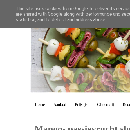
This site uses cookies from Google to deliver its servic
are shared with Google along with performance and secur
statistics, and to detect and address abuse.
Home
Aanbod
Prijslijst
Glutenvrij
Beo
Mango- passievrucht slo