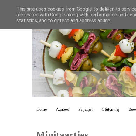
This site uses cookies from Google to deliver its servic
are shared with Google along with performance and secur
statistics, and to detect and address abuse.
Home
Aanbod
Prijslijst
Glutenvrij
Beo
Minitaartjes