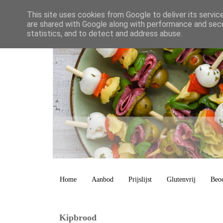
This site uses cookies from Google to deliver its servic
are shared with Google along with performance and secur
statistics, and to detect and address abuse.
Home
Aanbod
Prijslijst
Glutenvrij
Beo
Kipbrood