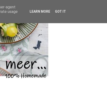
user-agent
erate usage
LEARN MORE
GOT IT