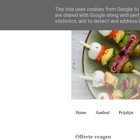
This site uses cookies from Google to d
are shared with Google along with perf
statistics, and to detect and address 
Home
Aanbod
Prijslijst
Offerte vragen