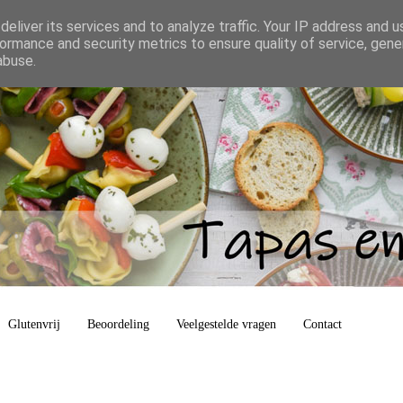
eliver its services and to analyze traffic. Your IP address and 
ormance and security metrics to ensure quality of service, gen
abuse.
Glutenvrij
Beoordeling
Veelgestelde vragen
Contact