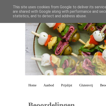
This site uses cookies from Google to deliver its servic
are shared with Google along with performance and secur
statistics, and to detect and address abuse.
Home
Aanbod
Prijslijst
Glutenvrij
Beo
Beoordelingen