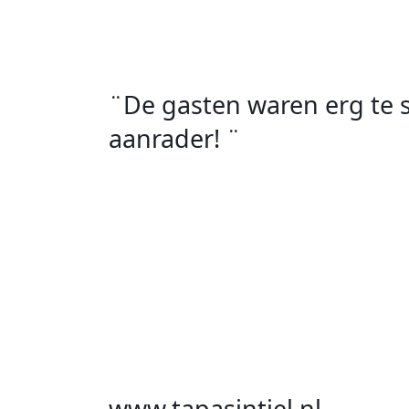
¨De gasten waren erg te s
aanrader! ¨
www.tapasintiel.nl