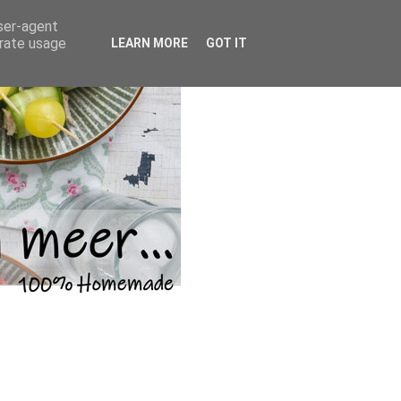
user-agent
erate usage
LEARN MORE
GOT IT