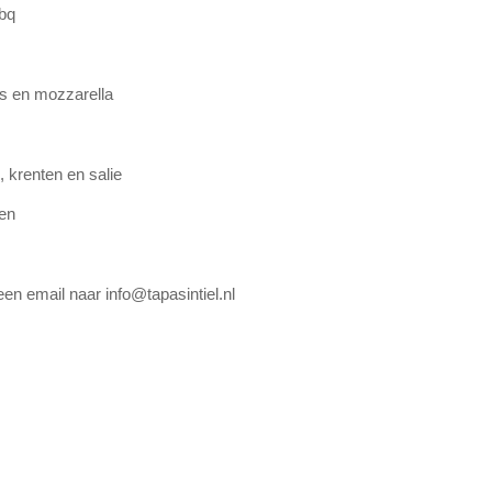
bbq
es en mozzarella
 krenten en salie
en
een email naar info@tapasintiel.nl