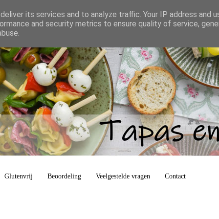
eliver its services and to analyze traffic. Your IP address and 
ormance and security metrics to ensure quality of service, gen
abuse.
Glutenvrij
Beoordeling
Veelgestelde vragen
Contact