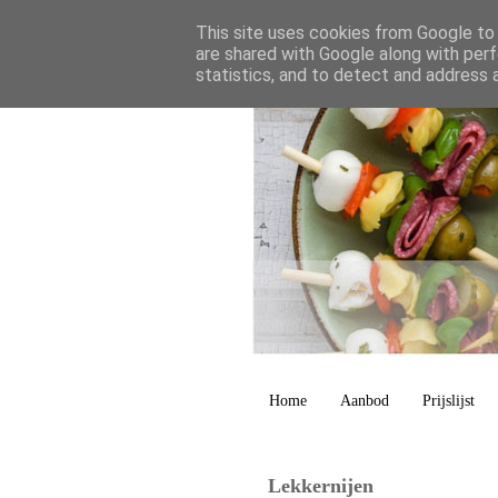
This site uses cookies from Google to d
are shared with Google along with perf
statistics, and to detect and address 
Home
Aanbod
Prijslijst
Lekkernijen