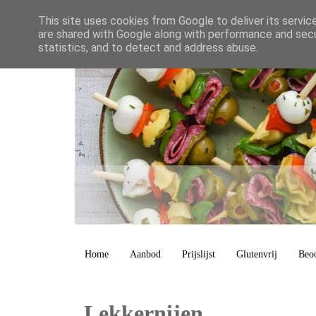
This site uses cookies from Google to deliver its servic
are shared with Google along with performance and secur
statistics, and to detect and address abuse.
Home
Aanbod
Prijslijst
Glutenvrij
Beo
Lekkernijen