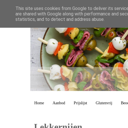
This site uses cookies from Google to deliver its servic
are shared with Google along with performance and secur
statistics, and to detect and address abuse.
Home
Aanbod
Prijslijst
Glutenvrij
Beo
Lekkernijen