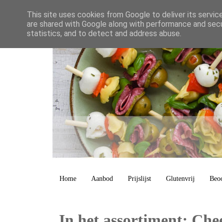
This site uses cookies from Google to deliver its servic
are shared with Google along with performance and secur
statistics, and to detect and address abuse.
Home
Aanbod
Prijslijst
Glutenvrij
Beo
In het assortiment: Che