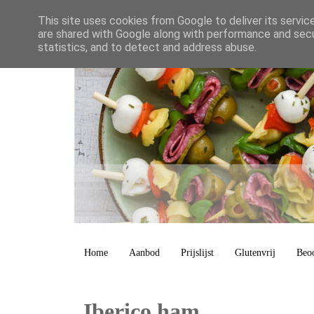
This site uses cookies from Google to deliver its servic
are shared with Google along with performance and secur
statistics, and to detect and address abuse.
Home
Aanbod
Prijslijst
Glutenvrij
Beo
Iberico ham