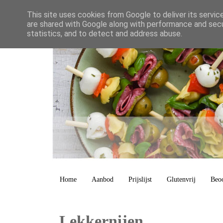
This site uses cookies from Google to deliver its servic
are shared with Google along with performance and secur
statistics, and to detect and address abuse.
Home
Aanbod
Prijslijst
Glutenvrij
Beo
Lekkernijen