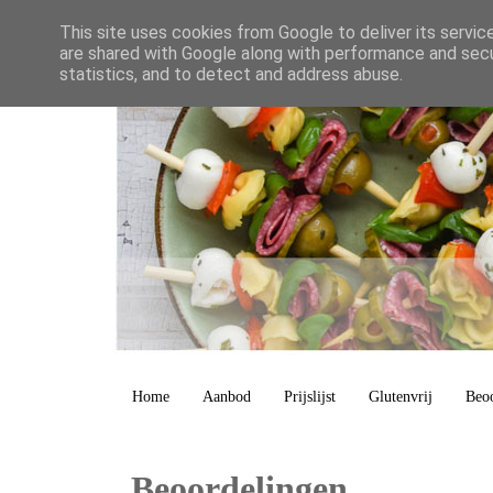
This site uses cookies from Google to deliver its servic
are shared with Google along with performance and secur
statistics, and to detect and address abuse.
Home
Aanbod
Prijslijst
Glutenvrij
Beo
Beoordelingen