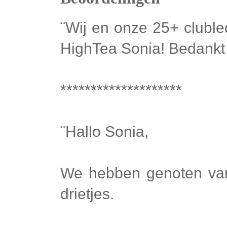
¨Wij en onze 25+ clubl
HighTea Sonia! Bedankt e
********************
¨Hallo Sonia,
We hebben genoten van 
drietjes.