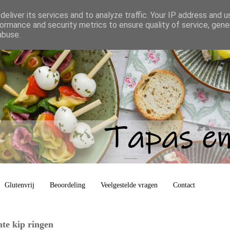
eliver its services and to analyze traffic. Your IP address and 
ormance and security metrics to ensure quality of service, gen
abuse.
Glutenvrij
Beoordeling
Veelgestelde vragen
Contact
nte kip ringen