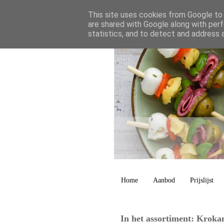
This site uses cookies from Google to d
are shared with Google along with perf
statistics, and to detect and address 
Home
Aanbod
Prijslijst
In het assortiment: Kroka