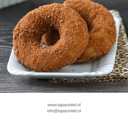
www.tapasintiel.nl
info@tapasintiel.nl