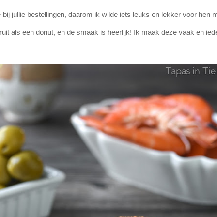
ij jullie bestellingen, daarom ik wilde iets leuks en lekker voor hen
uit als een donut, en de smaak is heerlijk! Ik maak deze vaak en iede