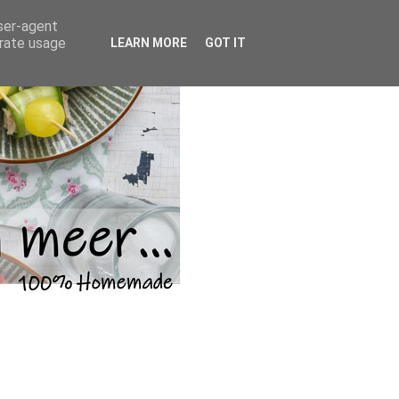
user-agent
erate usage
LEARN MORE
GOT IT