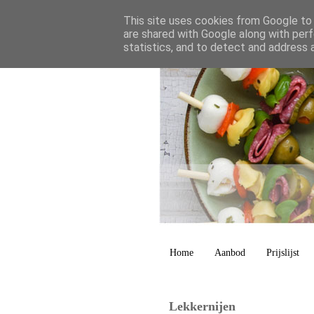
This site uses cookies from Google to d
are shared with Google along with perf
statistics, and to detect and address 
Home
Aanbod
Prijslijst
Lekkernijen