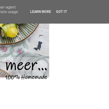
user-agent
erate usage
LEARN MORE
GOT IT