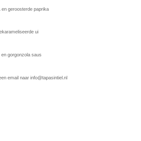
en geroosterde paprika
gekarameliseerde ui
n en gorgonzola saus
een email naar info@tapasintiel.nl