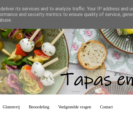
eliver its services and to analyze traffic. Your IP address and 
ormance and security metrics to ensure quality of service, gen
abuse.
Glutenvrij
Beoordeling
Veelgestelde vragen
Contact