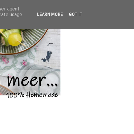
user-agent
erate usage
LEARN MORE
GOT IT