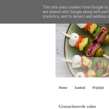
This site uses cookies from Google to d
are shared with Google along with perf
statistics, and to detect and address 
Home
Aanbod
Prijslijst
Gemarineerde zalm