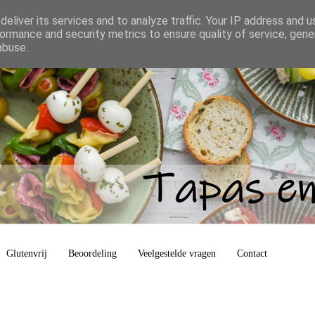
eliver its services and to analyze traffic. Your IP address and 
ormance and security metrics to ensure quality of service, gen
abuse.
Glutenvrij
Beoordeling
Veelgestelde vragen
Contact