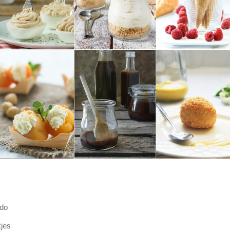
ado
kjes