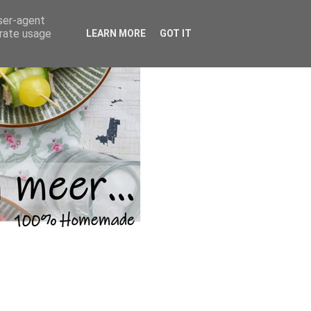
user-agent
erate usage
LEARN MORE
GOT IT