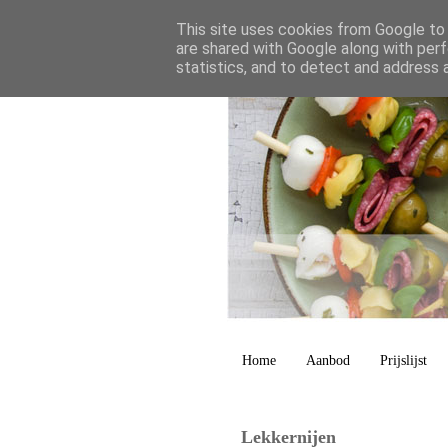
This site uses cookies from Google to d
are shared with Google along with perf
statistics, and to detect and address 
Home
Aanbod
Prijslijst
Lekkernijen