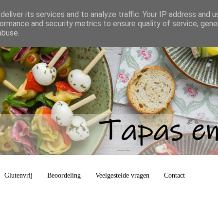
eliver its services and to analyze traffic. Your IP address and 
ormance and security metrics to ensure quality of service, gen
abuse.
Glutenvrij
Beoordeling
Veelgestelde vragen
Contact