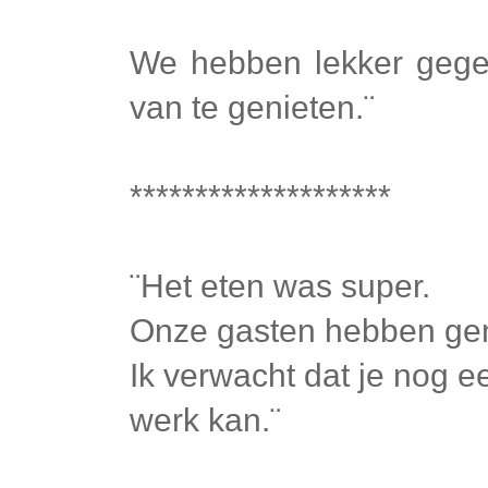
We hebben lekker geg
van te genieten.¨
********************
¨Het eten was super.
Onze gasten hebben gen
Ik verwacht dat je nog 
werk kan.¨