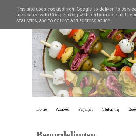
This site uses cookies from Google to deliver its servic
are shared with Google along with performance and secur
statistics, and to detect and address abuse.
Home
Aanbod
Prijslijst
Glutenvrij
Beo
Beoordelingen