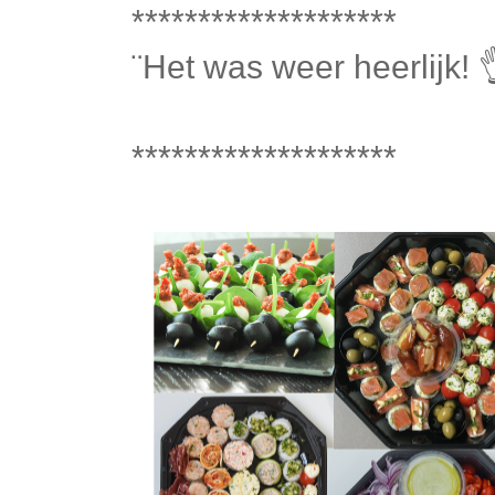
********************
¨Het was weer heerlijk! 
********************